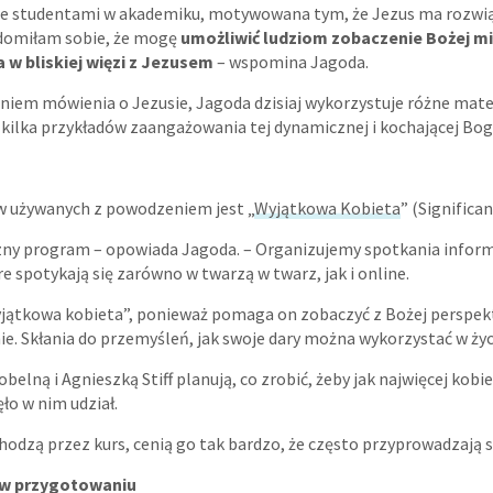
ze studentami w akademiku, motywowana tym, że Jezus ma rozwią
domiłam sobie, że mogę
umożliwić ludziom zobaczenie Bożej mił
 w bliskiej więzi z Jezusem
– wspomina Jagoda.
iem mówienia o Jezusie, Jagoda dzisiaj wykorzystuje różne mater
 kilka przykładów zaangażowania tej dynamicznej i kochającej Bog
w używanych z powodzeniem jest „
Wyjątkowa Kobieta
” (Signific
zny program – opowiada Jagoda. – Organizujemy spotkania infor
re spotykają się zarówno w twarzą w twarz, jak i online.
yjątkowa kobieta”, ponieważ pomaga on zobaczyć z Bożej perspek
e. Skłania do przemyśleń, jak swoje dary można wykorzystać w życ
elną i Agnieszką Stiff planują, co zrobić, żeby jak najwięcej kobie
ło w nim udział.
hodzą przez kurs, cenią go tak bardzo, że często przyprowadzają 
 w przygotowaniu