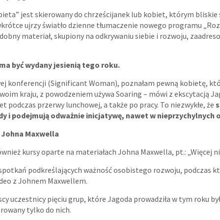
eta” jest skierowany do chrześcijanek lub kobiet, którym bliskie 
wkrótce ujrzy światło dzienne tłumaczenie nowego programu „Roz
odobny materiał, skupiony na odkrywaniu siebie i rozwoju, zaadre
ma być wydany jesienią tego roku.
j konferencji (Significant Woman), poznałam pewną kobietę, kt
w swoim kraju, z powodzeniem używa Soaring – mówi z ekscytacją Ja
t podczas przerwy lunchowej, a także po pracy. To niezwykłe, że
s
dy i podejmują odważnie inicjatywę, nawet w nieprzychylnych 
” Johna Maxwella
wnież kursy oparte na materiałach Johna Maxwella, pt.: „Więcej ni
u spotkań podkreślających ważność osobistego rozwoju, podczas k
ideo z Johnem Maxwellem.
cy uczestnicy pięciu grup, które Jagoda prowadziła w tym roku by
erowany tylko do nich.