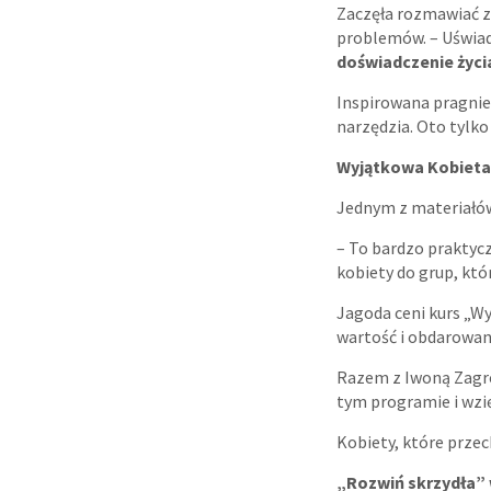
Zaczęła rozmawiać 
problemów. – Uświa
doświadczenie życia
Inspirowana pragnien
narzędzia. Oto tylko
Wyjątkowa Kobieta
Jednym z materiałó
– To bardzo praktyc
kobiety do grup, któ
Jagoda ceni kurs „W
wartość i obdarowani
Razem z Iwoną Zagrob
tym programie i wzię
Kobiety, które przec
„Rozwiń skrzydła”