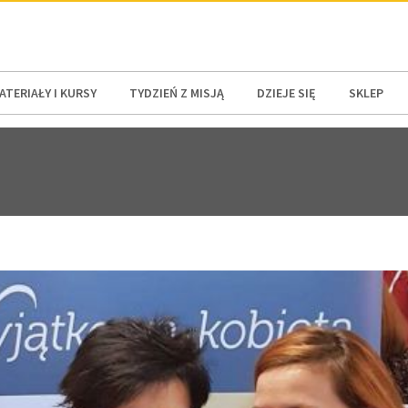
N AMERICA / CARIBBEAN
NORTH AMERICA
ATERIAŁY I KURSY
TYDZIEŃ Z MISJĄ
DZIEJE SIĘ
SKLEP