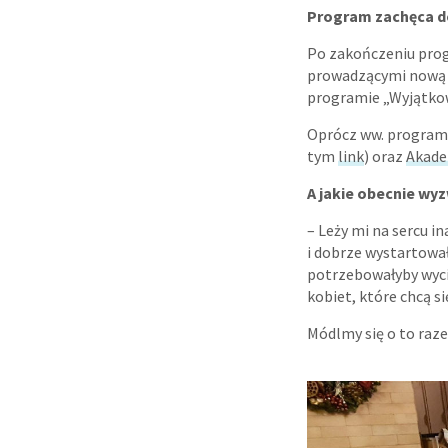
Program zachęca d
Po zakończeniu prog
prowadzącymi nową gr
programie „Wyjątkow
Oprócz ww. programów
tym
link
) oraz
Akade
A jakie obecnie wy
– Leży mi na sercu i
i dobrze wystartował
potrzebowałyby wycis
kobiet, które chcą s
Módlmy się o to raz