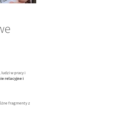
owe
ludzi w pracy i
ie relacyjne i
różne fragmenty z