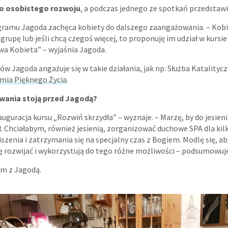
o osobistego rozwoju
, a podczas jednego ze spotkań przedstawi
ramu Jagoda zachęca kobiety do dalszego zaangażowania. – Kobi
upę lub jeśli chcą czegoś więcej, to proponuję im udział w kursie
a Kobieta” – wyjaśnia Jagoda.
 Jagoda angażuje się w takie działania, jak np. Służba Katalitycz
mia Pięknego Życia
.
zwania stoją przed Jagodą?
nauguracja kursu „Rozwiń skrzydła” – wyznaje. – Marzę, by do jesien
. Chciałabym, również jesienią, zorganizować duchowe SPA dla kilk
zenia i zatrzymania się na specjalny czas z Bogiem. Modlę się, aby
ię rozwijać i wykorzystują do tego różne możliwości – podsumowuj
em z Jagodą.