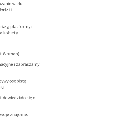
zanie wielu
ości i
iały, platformy i
a kobiety.
ant Woman).
macyjne i zapraszamy
tywy osobistą
iu.
t dowiedziało się o
swoje znajome.