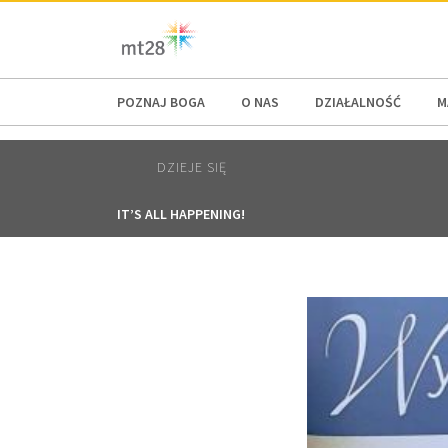
AFRICA
ASIA
EUROPE
LATI
POZNAJ BOGA
O NAS
DZIAŁALNOŚĆ
M
DZIEJE SIĘ
IT’S ALL HAPPENING!