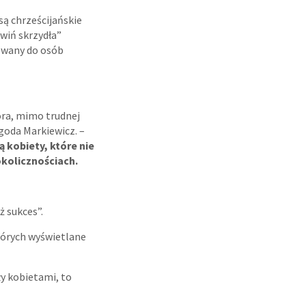
są chrześcijańskie
wiń skrzydła”
sowany do osób
óra, mimo trudnej
goda Markiewicz. –
ą kobiety, które nie
okolicznościach.
ż sukces”.
tórych wyświetlane
ły kobietami, to