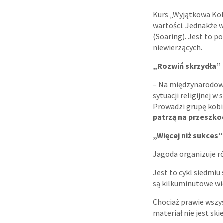
Kurs „Wyjątkowa Kobi
wartości. Jednakże 
(Soaring). Jest to p
niewierzących.
„Rozwiń skrzydła” 
– Na międzynarodowe
sytuacji religijnej 
Prowadzi grupę kobie
patrzą na przeszko
„Więcej niż sukces
Jagoda organizuje ró
Jest to cykl siedmi
są kilkuminutowe w
Chociaż prawie wszys
materiał nie jest ski