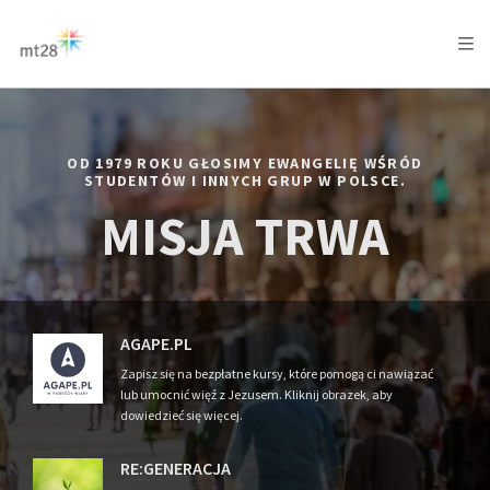
AFRICA
ASIA
EUROPE
LATIN
AMERICA / CARIBBEAN
NORTH AMERICA
OCEANIA
OD 1979 ROKU GŁOSIMY EWANGELIĘ WŚRÓD
STUDENTÓW I INNYCH GRUP W POLSCE.
MISJA TRWA
AGAPE.PL
Zapisz się na bezpłatne kursy, które pomogą ci nawiązać
lub umocnić więź z Jezusem. Kliknij obrazek, aby
dowiedzieć się więcej.
RE:GENERACJA