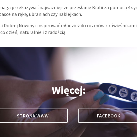
maga przekazywać najważniejsze przesłanie Biblii za pomocą 4 s
asce na rękę, ubraniach czy naklejkach.
ci Dobrej Nowiny i inspirować młodzież do rozmów z rówieśnikami
o dzień, naturalnie i z radością.
Więcej:
STRONA WWW
FACEBOOK