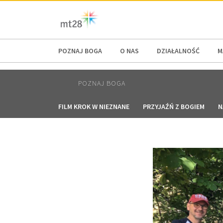
AFRICA
ASIA
EUROPE
LATI
POZNAJ BOGA
O NAS
DZIAŁALNOŚĆ
M
POZNAJ BOGA
FILM KROK W NIEZNANE
PRZYJAŹŃ Z BOGIEM
N