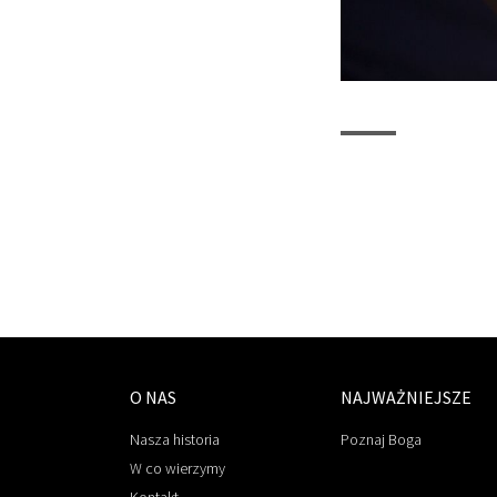
O NAS
NAJWAŻNIEJSZE
Nasza historia
Poznaj Boga
W co wierzymy
Kontakt