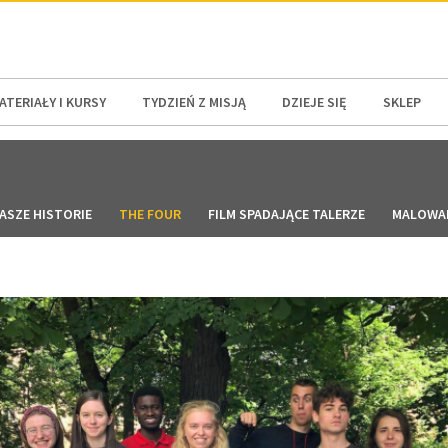
N AMERICA / CARIBBEAN
NORTH AMERICA
ATERIAŁY I KURSY
TYDZIEŃ Z MISJĄ
DZIEJE SIĘ
SKLEP
ASZE HISTORIE
THE FOUR
FILM SPADAJĄCE TALERZE
MALOWAN