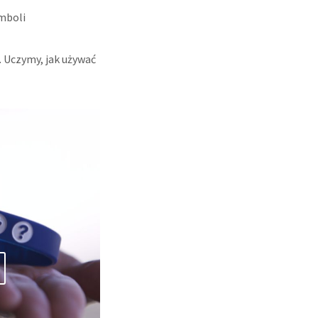
ymboli
. Uczymy, jak używać