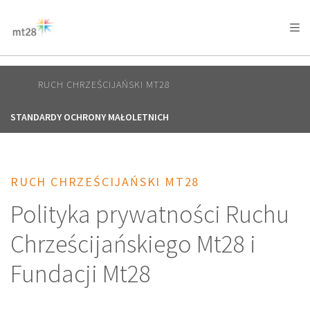
AFRICA
ASIA
EUROPE
LATIN
AMERICA / CARIBBEAN
NORTH AMERICA
OCEANIA
RUCH CHRZEŚCIJAŃSKI MT28
STANDARDY OCHRONY MAŁOLETNICH
RUCH CHRZEŚCIJAŃSKI MT28
Polityka prywatności Ruchu
Chrześcijańskiego Mt28 i
Fundacji Mt28